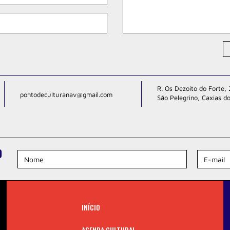
R. Os Dezoito do Forte, 
pontodeculturanav@gmail.com
São Pelegrino, Caxias do
O
INÍCIO
AGENDA CULTURAL