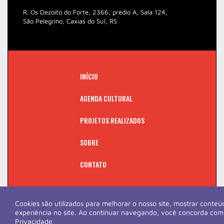
R. Os Dezoito do Forte, 2366, prédio A, Sala 124,
São Pelegrino, Caxias do Sul, RS
INÍCIO
AGENDA CULTURAL
PROJETOS REALIZADOS
SOBRE
CONTATO
Cookies são utilizados para melhorar o nosso site, mostrar conte
experiência no site. Ao continuar navegando, você concorda com
Privacidade